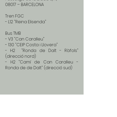
08017 – BARCELONA
Tren FGC
- L12 "Reina Elisenda"
Bus TMB
- V3 "Can Caralleu"
- 130 "CEIP Costa i Llovera"
- H2 "Ronda de Dalt - Ràfols"
(direcció nord)
- H2 "Camí de Can Caralleu -
Ronda de de Dalt" (direcció sud)