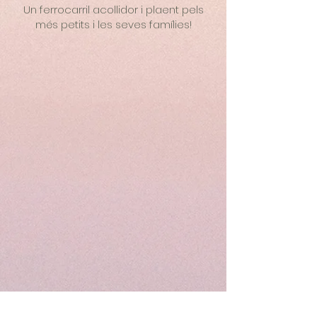
Un ferrocarril acollidor i plaent pels
més petits i les seves famílies!